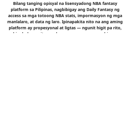
Bilang tanging opisyal na lisensyadong NBA fantasy
platform sa Pilipinas, nagbibigay ang Daily Fantasy ng
access sa mga totoong NBA stats, impormasyon ng mga
manlalaro, at data ng laro. Ipinapakita nito na ang aming
platform ay propesyonal at ligtas — ngunit higit pa rito,
binubuksan nito ang bagong paraan para makipag-
ugnayan ang mga fans sa laro.
Maaari mong buuin ang iyong dream team, pumili ng
mga totoong NBA stars na maglalaro sa araw na iyon, at
kumita ng points batay sa kanilang performance sa laro.
Hindi ka lang nanonood — bawat assist, bawat three-
pointer ay nagiging bahagi ng tagumpay ng iyong
strategy.
Ang ganitong paraan ng paglalaro ay ginagawa ang
bawat laro na mas kapanapanabik. Mas mangingibabaw
ang pag-aalaga mo sa performance ng bawat manlalaro,
kahit pa sa mga underdogs. Susundan mo ang mga daily
matchups at iaangkop ang iyong strategy. Higit pa ito sa
kasiyahan — ito ay pagkakataon para gawing totoong